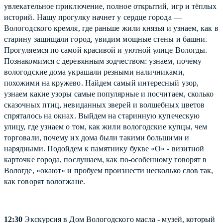
увлекательное приключение, полное открытий, игр и тёплых
историй. Нашу прогулку начнет у сердце города —
Вологодского кремля, где раньше жили князья и узнаем, как в
старину защищали город, увидим мощные стены и башни.
Прогуляемся по самой красивой и уютной улице Вологды.
Познакомимся с деревянным зодчеством: узнаем, почему
вологодские дома украшали резными наличниками,
похожими на кружево. Найдем самый интересный узор,
узнаем какие узоры самые популярные и посчитаем, сколько
сказочных птиц, невиданных зверей и волшебных цветов
спряталось на окнах. Выйдем на старинную купеческую
улицу, где узнаем о том, как жили вологодские купцы, чем
торговали, почему их дома были такими большими и
нарядными. Подойдем к памятнику букве «О» - визитной
карточке города, послушаем, как по-особенному говорят в
Вологде, «окают» и пробуем произнести несколько слов так,
как говорят вологжане.
12:30
Экскурсия в Дом Вологодского масла - музей, который