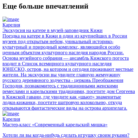
Еще больше впечатлений
Карелия
Экскурсия на катере в музей-заповедник Кижи
Поездка на катере в Кижи в один из крупнейших в России
музеев под открытым небом, уникальный историко-
культурный и природный комплекс, являющийся особо
ценным объектом культурного наследия народов России.
Основа музейного собрания — ансамбль Кижского погоста
входит в Список всемирного культурного наследия
ЮНЕСКО, остров, на котором и сегодня проживают местные
жители. На экскурсии вы увидите главную жемчужину
русского деревянного зодчества - церковь Преображения
Господня, познакомитесь с традиционными женскими
ремеслами и карельскими традициями, посетите дом Сергеева
в Кижской гавани, где увидите как «шьют» знаменитые
лодки-кижанки, посетите шатровую колокольню, откуда
открываются фантастические виды на острова архипелага.
Карелия
Мастер-класс «Современный карельский мишка»
Хотели ли вы когда-нибудь сделать игрушку своим руками?