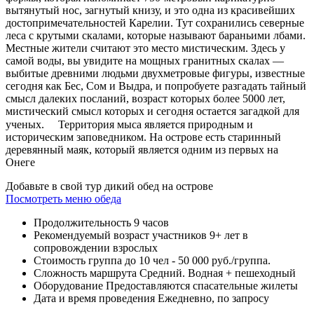
вытянутый нос, загнутый книзу, и это одна из красивейших
достопримечательностей Карелии. Тут сохранились северные
леса с крутыми скалами, которые называют бараньими лбами.
Местные жители считают это место мистическим. Здесь у
самой воды, вы увидите на мощных гранитных скалах —
выбитые древними людьми двухметровые фигуры, известные
сегодня как Бес, Сом и Выдра, и попробуете разгадать тайный
смысл далеких посланий, возраст которых более 5000 лет,
мистический смысл которых и сегодня остается загадкой для
ученых. ⠀ Территория мыса является природным и
историческим заповедником. На острове есть старинный
деревянный маяк, который является одним из первых на
Онеге
Добавьте в свой тур дикий обед на острове
Посмотреть меню обеда
Продолжительность
9 часов
Рекомендуемый возраст участников
9+ лет в
сопровождении взрослых
Стоимость
группа до 10 чел - 50 000 руб./группа.
Сложность маршрута
Средний. Водная + пешеходный
Оборудование
Предоставляются спасательные жилеты
Дата и время проведения
Ежедневно, по запросу