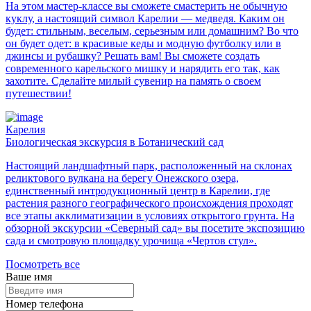
На этом мастер-классе вы сможете смастерить не обычную
куклу, а настоящий символ Карелии — медведя. Каким он
будет: стильным, веселым, серьезным или домашним? Во что
он будет одет: в красивые кеды и модную футболку или в
джинсы и рубашку? Решать вам! Вы сможете создать
современного карельского мишку и нарядить его так, как
захотите. Сделайте милый сувенир на память о своем
путешествии!
Карелия
Биологическая экскурсия в Ботанический сад
Настоящий ландшафтный парк, расположенный на склонах
реликтового вулкана на берегу Онежского озера,
единственный интродукционный центр в Карелии, где
растения разного географического происхождения проходят
все этапы акклиматизации в условиях открытого грунта. На
обзорной экскурсии «Северный сад» вы посетите экспозицию
сада и смотровую площадку урочища «Чертов стул».
Посмотреть все
Ваше имя
Номер телефона