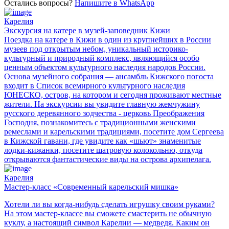
Остались вопросы?
Напишите в WhatsApp
Карелия
Экскурсия на катере в музей-заповедник Кижи
Поездка на катере в Кижи в один из крупнейших в России
музеев под открытым небом, уникальный историко-
культурный и природный комплекс, являющийся особо
ценным объектом культурного наследия народов России.
Основа музейного собрания — ансамбль Кижского погоста
входит в Список всемирного культурного наследия
ЮНЕСКО, остров, на котором и сегодня проживают местные
жители. На экскурсии вы увидите главную жемчужину
русского деревянного зодчества - церковь Преображения
Господня, познакомитесь с традиционными женскими
ремеслами и карельскими традициями, посетите дом Сергеева
в Кижской гавани, где увидите как «шьют» знаменитые
лодки-кижанки, посетите шатровую колокольню, откуда
открываются фантастические виды на острова архипелага.
Карелия
Мастер-класс «Современный карельский мишка»
Хотели ли вы когда-нибудь сделать игрушку своим руками?
На этом мастер-классе вы сможете смастерить не обычную
куклу, а настоящий символ Карелии — медведя. Каким он