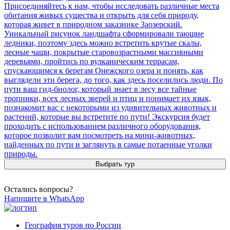
Присоединяйтесь к нам, чтобы исследовать различные места
обитания живых существа и открыть для себя природу,
которая живет в природном заказнике Заозерский.
Уникальный рисунок ландшафта сформировали тающие
ледники, поэтому здесь можно встретить крутые скалы,
лесные чащи, покрытые старовозрастными массивными
деревьями, пройтись по вулканическим террасам,
спускающимся к берегам Онежского озера и понять, как
выглядели эти берега, до того, как здесь поселились люди. По
пути ваш гид-биолог, который знает в лесу все тайные
тропинки, всех лесных зверей и птиц и понимает их язык,
познакомит вас с некоторыми из удивительных животных и
растений, которые вы встретите по пути! Экскурсия будет
проходить с использованием различного оборудования,
которое позволит вам посмотреть на мини-животных,
найденных по пути и заглянуть в самые потаенные уголки
природы.
Выбрать тур
Остались вопросы?
Напишите в WhatsApp
География туров по России