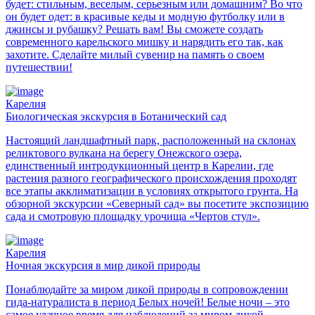
будет: стильным, веселым, серьезным или домашним? Во что
он будет одет: в красивые кеды и модную футболку или в
джинсы и рубашку? Решать вам! Вы сможете создать
современного карельского мишку и нарядить его так, как
захотите. Сделайте милый сувенир на память о своем
путешествии!
Карелия
Биологическая экскурсия в Ботанический сад
Настоящий ландшафтный парк, расположенный на склонах
реликтового вулкана на берегу Онежского озера,
единственный интродукционный центр в Карелии, где
растения разного географического происхождения проходят
все этапы акклиматизации в условиях открытого грунта. На
обзорной экскурсии «Северный сад» вы посетите экспозицию
сада и смотровую площадку урочища «Чертов стул».
Карелия
Ночная экскурсия в мир дикой природы
Понаблюдайте за миром дикой природы в сопровождении
гида-натуралиста в период Белых ночей! Белые ночи – это
самое удачное время для наблюдений за миром дикой