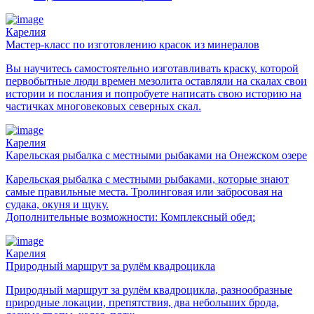
Карелия
Мастер-класс по изготовлению красок из минералов
Вы научитесь самостоятельно изготавливать краску, которой
первобытные люди времен мезолита оставляли на скалах свои
истории и послания и попробуете написать свою историю на
частичках многовековых северных скал.
Карелия
Карельская рыбалка с местными рыбаками на Онежском озере
Карельская рыбалка с местными рыбаками, которые знают
самые правильные места. Тролинговая или забросовая на
судака, окуня и щуку.
Дополнительные возможности: Комплексный обед:
Карелия
Природный маршрут за рулём квадроцикла
Природный маршрут за рулём квадроцикла, разнообразные
природные локации, препятствия, два небольших брода,