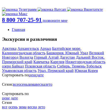
8 800 707-25-91
позвоните мне
Главная
Экскурсии и развлечения
Арктика
Архангельск
Архыз
Балтийское море.
Калининградская область
Башкирия. Южный Урал
Великий
Новгород
Вологда
Горный Алтай
Дагестан
Дальний Восток.
Приморский край
Камчатка
Карелия
Нижегородская область
озеро Байкал
Псковская область
Сибирь. Тюмень-Тобольск
Ульяновская область
Урал. Пермский край
Южная Корея
Сортировать по
цене
дате
Сезон:
все
осень
зима
весна
лето
Сортировать по
цене
дате
Сезон
все
осень
зима
весна
лето