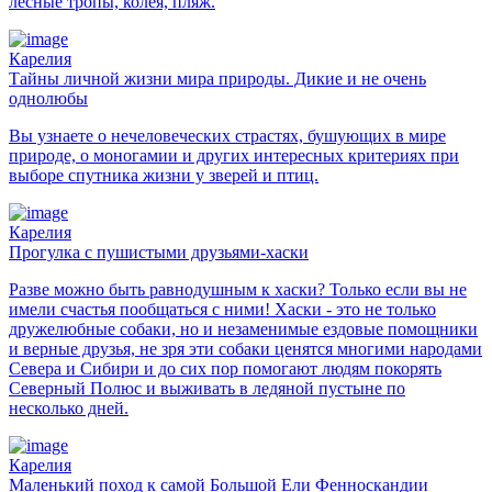
лесные тропы, колея, пляж.
Карелия
Тайны личной жизни мира природы. Дикие и не очень
однолюбы
Вы узнаете о нечеловеческих страстях, бушующих в мире
природе, о моногамии и других интересных критериях при
выборе спутника жизни у зверей и птиц.
Карелия
Прогулка с пушистыми друзьями-хаски
Разве можно быть равнодушным к хаски? Только если вы не
имели счастья пообщаться с ними! Хаски - это не только
дружелюбные собаки, но и незаменимые ездовые помощники
и верные друзья, не зря эти собаки ценятся многими народами
Севера и Сибири и до сих пор помогают людям покорять
Северный Полюс и выживать в ледяной пустыне по
несколько дней.
Карелия
Маленький поход к самой Большой Ели Фенноскандии