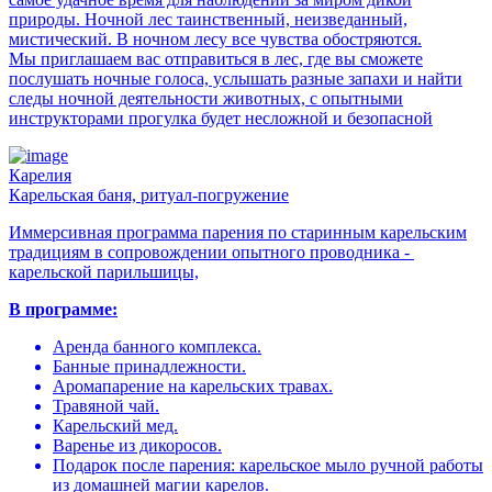
природы. Ночной лес таинственный, неизведанный,
мистический. В ночном лесу все чувства обостряются.
Мы приглашаем вас отправиться в лес, где вы сможете
послушать ночные голоса, услышать разные запахи и найти
следы ночной деятельности животных, с опытными
инструкторами прогулка будет несложной и безопасной
Карелия
Карельская баня, ритуал-погружение
Иммерсивная программа парения по старинным карельским
традициям в сопровождении опытного проводника -
карельской парильшицы,
В программе:
Аренда банного комплекса.
Банные принадлежности.
Аромапарение на карельских травах.
Травяной чай.
Карельский мед.
Варенье из дикоросов.
Подарок после парения: карельское мыло ручной работы
из домашней магии карелов.