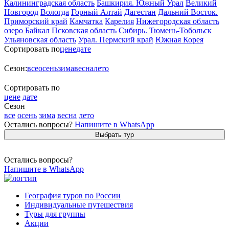
Калининградская область
Башкирия. Южный Урал
Великий
Новгород
Вологда
Горный Алтай
Дагестан
Дальний Восток.
Приморский край
Камчатка
Карелия
Нижегородская область
озеро Байкал
Псковская область
Сибирь. Тюмень-Тобольск
Ульяновская область
Урал. Пермский край
Южная Корея
Сортировать по
цене
дате
Сезон:
все
осень
зима
весна
лето
Сортировать по
цене
дате
Сезон
все
осень
зима
весна
лето
Остались вопросы?
Напишите в WhatsApp
Выбрать тур
Остались вопросы?
Напишите в WhatsApp
География туров по России
Индивидуальные путешествия
Туры для группы
Акции